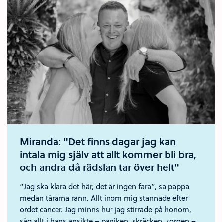
Miranda: "Det finns dagar jag kan
intala mig själv att allt kommer bli bra,
och andra då rädslan tar över helt"
“Jag ska klara det här, det är ingen fara”, sa pappa
medan tårarna rann. Allt inom mig stannade efter
ordet cancer. Jag minns hur jag stirrade på honom,
såg allt i hans ansikte – paniken, skräcken, sorgen –