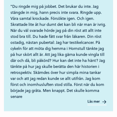
"Du ringde mig på jobbet. Det brukar du inte. Jag
stängde in mig, hann precis inte svara. Ringde upp.
Våra samtal krockade. Försökte igen. Och igen.
Skrattade lite åt hur dumt det kan bli när man är ivrig.
När du väl svarade hörde jag på din röst att allt inte
stod bra till. Du hade fått svar från läkaren. Din röst
ostadig, nästan pubertal: Jag har testikelcancer. På
cykeln för att möta dig hemma i Hornstull tänkte jag
på hur skört allt är. Att jag lika gärna kunde vingla till
där och då, bli påkörd? Hur kan det inte ha hänt? Jag
tänkte på hur jag skulle berätta den här historien i
retrospektiv. Skämdes över hur simpla mina tankar
var och att jag redan kunde se allt utifrån. Jag kom
först och inomhusluften stod stilla. Först när du kom
började jag gråta. Men knappt. Det skulle komma
senare
Läs mer